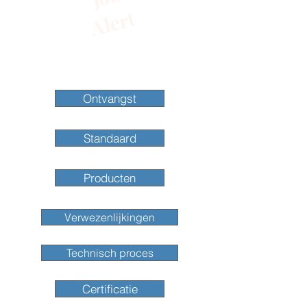
Alert
Ontvangst
Standaard
Producten
Verwezenlijkingen
Technisch proces
Certificatie