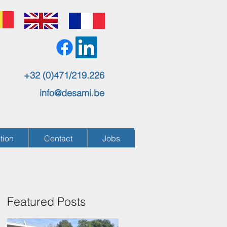
+32 (0)471/219.226
info@desami.be
ation
Contact
Jobs
ation
Contact
Jobs
Featured Posts