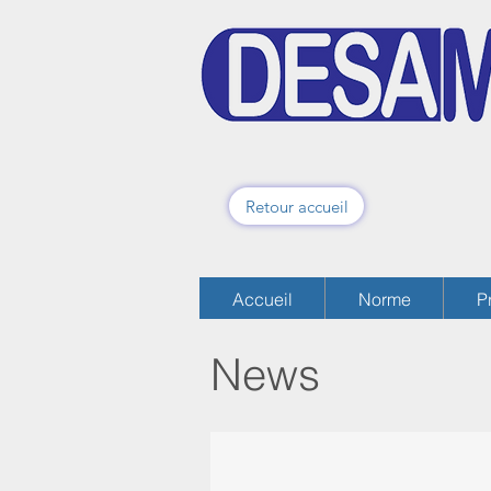
Retour accueil
Accueil
Norme
P
Accueil
Norme
P
News